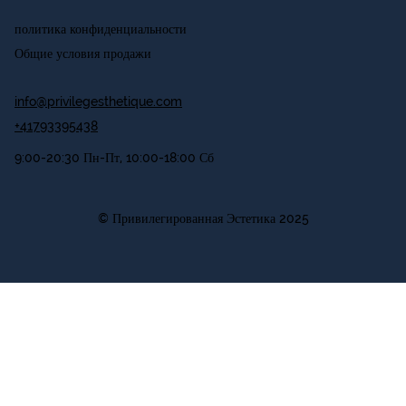
политика конфиденциальности
Общие условия продажи
info@privilegesthetique.com
+41793395438
9:00-20:30 Пн-Пт, 10:00-18:00 Сб
© Привилегированная Эстетика 2025